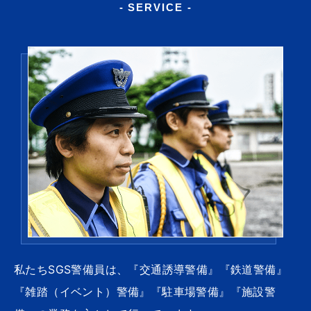
- SERVICE -
私たちSGS警備員は、『交通誘導警備』『鉄道警備』
『雑踏（イベント）警備』『駐車場警備』『施設警