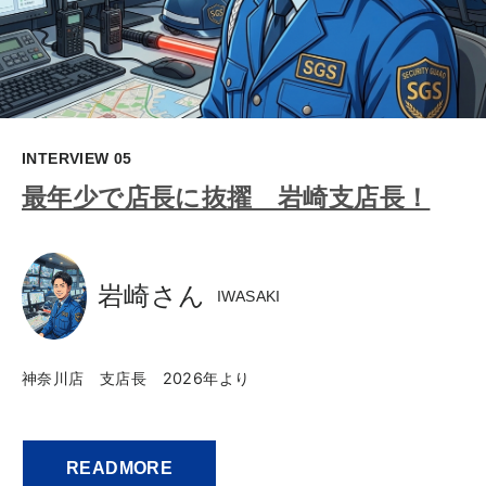
INTERVIEW 01
以前はプチニートでした。でも今は
本店店長です！
池田 雄太郎
YUTARO IKEDA
渋谷本店 店長
2016年入社