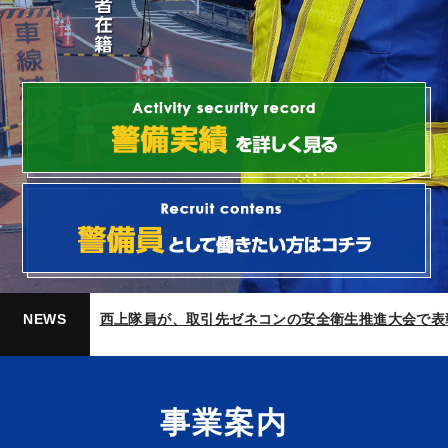
が近日OPEN予定
件名：本社移転のお知らせ 【株式会社 SGS】
西上隊員が、取引先ゼネコンの安全衛生推進大会で表
NEWS
事業案内