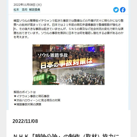
2022/11/08
ＮＨＫ『時論公論』の制作（取材）協力に