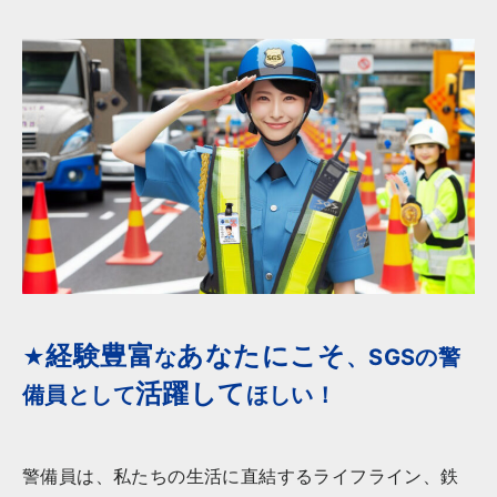
経験豊富
あなたにこそ
★
な
、SGSの警
活躍して
備員として
ほしい！
警備員は、私たちの生活に直結するライフライン、鉄