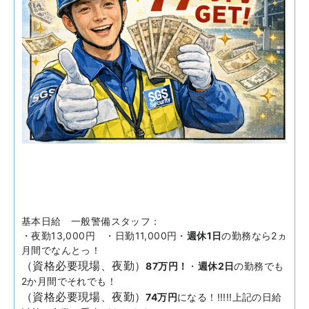
基本日給 一般警備スタッフ：
・夜勤13,000円 ・日勤11,000円・
週休1日
の勤務なら2ヵ
月間でなんとっ！
（資格必要現場、夜勤）
87万円！
・
週休2日
の勤務でも
2か月間でそれでも！
（資格必要現場、夜勤）
74万円
になる！!!!!!上記の日給