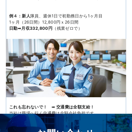
例４：新人
隊員、週休1日で初勤務日から1ヶ月目
1ヶ月（26日間）12,800円ｘ26日間
日勤
➡
月収332,800円
（残業ゼロで）
注：お弁当代と入社祝い金を含めての参考例です。
注：資格手当は1勤務300円と資格現場配置1,700円の合計
です。
時給換算！
もし応募者が交通2級資格（費用会社負担）を取得してあ
り、夜勤手当を8時間で割ると時給2,100円になります！
これも忘れないで！
➡
交通費は全額支給！
当社は職場へ行く交通費は全額会社負担です。
さらに！もし勤務地が
高輪営業所
の場合はさらに上記の日