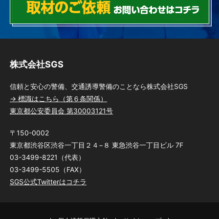
東京都、神奈川県、埼玉県、千葉県、山梨県内に多数現場
有り、経験に応じて、通いやすい現場に入っていただきま
す。
勤務時間
株式会社SGS
【日勤】8：00～17：00（実働8時間、休憩1時間）
【夜勤】20：00～翌5：00（実働8時間、休憩1時間）
信頼と安心の警備、交通誘導警備のことなら株式会社SGS
ご希望により、日勤、夜勤のいずれかを選んでいただきま
→ 標識はこちら（第６条関係）
す。
東京都公安委員会 第30003121号
現場により勤務時間は前後する場合があります。
休日
〒150-0002
東京都渋谷区渋谷一丁目２４−８ 東急渋谷一丁目ビル 7F
事前の自己申告によるシフト制なので、自分のスケジュー
03-3499-8221（代表）
ルに合わせての勤務可
03-3499-5505（FAX）
SGS公式Twitterはコチラ
各種手当
警備業務検定資格、列車見張員資格に対する資格手当支給
隊長手当、その他能力に応じた手当支給