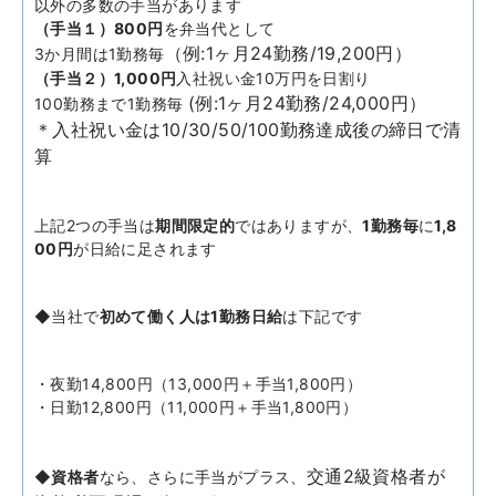
以外の多数の手当があります
（手当１）800円
を弁当代として
（例:1ヶ月24勤務/19,200円）
3か月間は1勤務毎
（手当２）1,000円
入社祝い金10万円を日割り
(例:1ヶ月24勤務/24,000円）
100勤務まで1勤務毎
＊入社祝い金は10/30/50/100勤務達成後の締日で清
算
上記2つの手当は
期間限定的
ではありますが、
1勤務毎
に
1,8
00円
が日給に足されます
◆当社で
初めて働く人は1勤務日給
は下記です
・夜勤14,800円（13,000円＋手当1,800円）
・日勤12,800円（11,000円＋手当1,800円）
交通2級資格者が
◆資格者
なら、さらに手当がプラス、