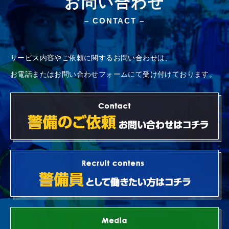
お問い合わせ
給に
1勤務800円
が加わります。
– CONTACT –
例：高輪営業所
（新人、資格無し、夜勤）
（有資格者は＋300円）
1勤務：15,600円
サービス内容やご依頼に関するお問い合わせは、
月収（26日勤務）405,600円
（残業したらさらにUP）
お電話またはお問い合わせフォームにて受け付けております。
＊裏話：
特定現場だけ日給が800円高いのは、実は資格が無
い人も募集していますが、でも、警備経験者（経験
6か月以上）を募集しているからです。
交通費
全額支給
勤務地