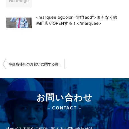
<marquee bgcolor="#fffacd">まもなく錦
糸町店がOPENする！</marquee>
投
事務所移転のお祝いに関する御礼
稿
ナ
ビ
お問い合わせ
ゲ
– CONTACT –
ー
シ
ョ
サービス内容やご依頼に関するお問い合わせは、