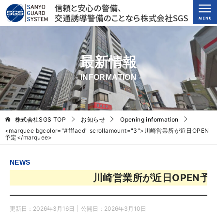
最新情報
- INFORMATION -
株式会社SGS
TOP
お知らせ
Opening information
<marquee bgcolor="#fffacd" scrollamount="3">川崎営業所が近日OPEN
予定</marquee>
NEWS
川崎営業所が近日OPEN予定
更新日：
2026年3月16日
公開日：
2026年3月10日