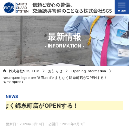
最新情報
- INFORMATION -
株式会社SGS
TOP
お知らせ
Opening information
<marquee bgcolor="#fffacd">まもなく錦糸町店がOPENする！
</marquee>
NEWS
糸町店がOPENする！
更新日：
2026年3月16日
公開日：
2023年3月3日